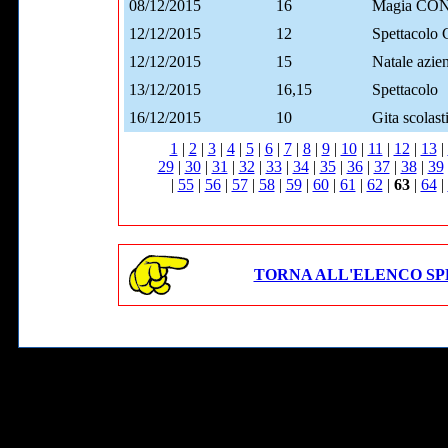
08/12/2015
16
Magia CON 
12/12/2015
12
Spettacolo 
12/12/2015
15
Natale azie
13/12/2015
16,15
Spettacolo
16/12/2015
10
Gita scolast
1
|
2
|
3
|
4
|
5
|
6
|
7
|
8
|
9
|
10
|
11
|
12
|
13
|
29
|
30
|
31
|
32
|
33
|
34
|
35
|
36
|
37
|
38
|
39
|
55
|
56
|
57
|
58
|
59
|
60
|
61
|
62
|
63
|
64
|
TORNA ALL'ELENCO SP