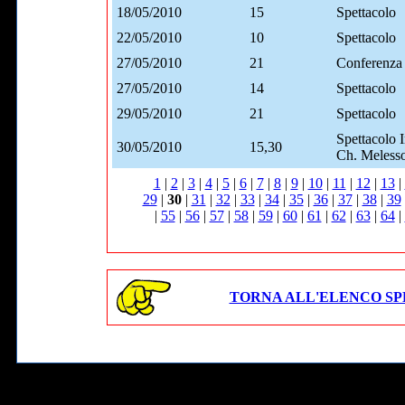
18/05/2010
15
Spettacolo
22/05/2010
10
Spettacolo
27/05/2010
21
Conferenza 
27/05/2010
14
Spettacolo
29/05/2010
21
Spettacolo
Spettacolo 
30/05/2010
15,30
Ch. Meless
1
|
2
|
3
|
4
|
5
|
6
|
7
|
8
|
9
|
10
|
11
|
12
|
13
|
29
|
30
|
31
|
32
|
33
|
34
|
35
|
36
|
37
|
38
|
39
|
55
|
56
|
57
|
58
|
59
|
60
|
61
|
62
|
63
|
64
|
TORNA ALL'ELENCO SP