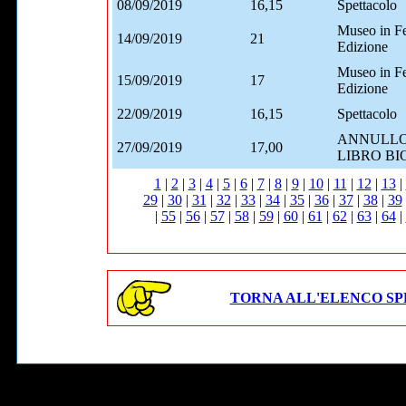
08/09/2019
16,15
Spettacolo
Museo in Fes
14/09/2019
21
Edizione
Museo in Fes
15/09/2019
17
Edizione
22/09/2019
16,15
Spettacolo
ANNULLO
27/09/2019
17,00
LIBRO BI
1
|
2
|
3
|
4
|
5
|
6
|
7
|
8
|
9
|
10
|
11
|
12
|
13
|
29
|
30
|
31
|
32
|
33
|
34
|
35
|
36
|
37
|
38
|
39
|
55
|
56
|
57
|
58
|
59
|
60
|
61
|
62
|
63
|
64
|
TORNA ALL'ELENCO SP