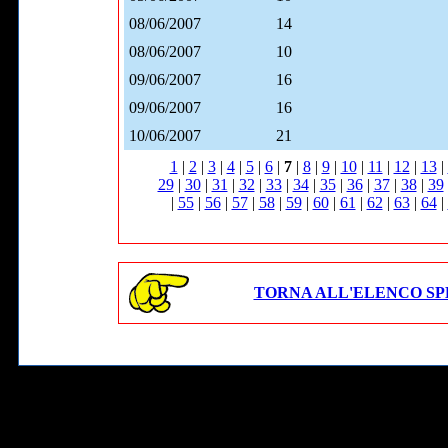
08/06/2007
14
08/06/2007
10
09/06/2007
16
09/06/2007
16
10/06/2007
21
1
|
2
|
3
|
4
|
5
|
6
|
7
|
8
|
9
|
10
|
11
|
12
|
13
|
29
|
30
|
31
|
32
|
33
|
34
|
35
|
36
|
37
|
38
|
39
|
55
|
56
|
57
|
58
|
59
|
60
|
61
|
62
|
63
|
64
|
TORNA ALL'ELENCO SP