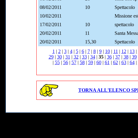
08/02/2011
10
Spettacolo
10/02/2011
Missione est
17/02/2011
10
spettacolo
20/02/2011
11
Santa Mess
20/02/2011
15,30
Spettacolo
1
|
2
|
3
|
4
|
5
|
6
|
7
|
8
|
9
|
10
|
11
|
12
|
13
|
29
|
30
|
31
|
32
|
33
|
34
|
35
|
36
|
37
|
38
|
39
|
55
|
56
|
57
|
58
|
59
|
60
|
61
|
62
|
63
|
64
|
TORNA ALL'ELENCO SP