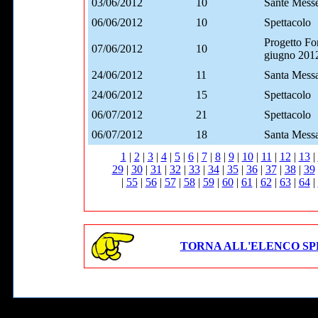
03/06/2012
10
Sante Mess
06/06/2012
10
Spettacolo
Progetto Fo
07/06/2012
10
giugno 201
24/06/2012
11
Santa Mess
24/06/2012
15
Spettacolo
06/07/2012
21
Spettacolo
06/07/2012
18
Santa Mess
1
|
2
|
3
|
4
|
5
|
6
|
7
|
8
|
9
|
10
|
11
|
12
|
13
|
29
|
30
|
31
|
32
|
33
|
34
|
35
|
36
|
37
|
38
|
39
|
55
|
56
|
57
|
58
|
59
|
60
|
61
|
62
|
63
|
64
|
TORNA ALL'ELENCO SP