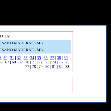
ITTA'
ESANO MADERNO (MI)
ESANO MADERNO (MI)
9
|
30
|
31
|
32
|
33
|
34
|
35
|
36
|
37
|
38
|
39
|
66
|
67
|
68
|
69
|
70
|
71
|
72
|
73
|
74
|
75
|
76
|
77
|
78
|
79
|
80
|
81
|
82
|
83