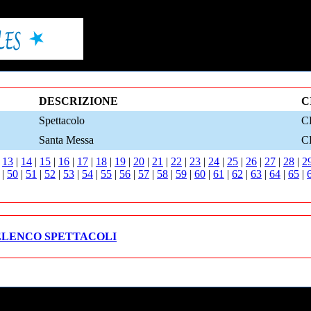
DESCRIZIONE
C
Spettacolo
C
Santa Messa
C
|
13
|
14
|
15
|
16
|
17
|
18
|
19
|
20
|
21
|
22
|
23
|
24
|
25
|
26
|
27
|
28
|
2
|
50
|
51
|
52
|
53
|
54
|
55
|
56
|
57
|
58
|
59
|
60
|
61
|
62
|
63
|
64
|
65
|
ELENCO SPETTACOLI