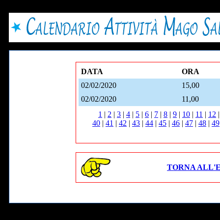
DATA
ORA
02/02/2020
15,00
02/02/2020
11,00
1
|
2
|
3
|
4
|
5
|
6
|
7
|
8
|
9
|
10
|
11
|
12
40
|
41
|
42
|
43
|
44
|
45
|
46
|
47
|
48
|
49
TORNA ALL'