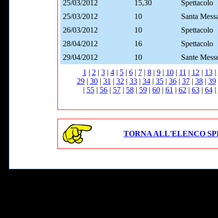
25/03/2012
15,30
Spettacolo
25/03/2012
10
Santa Mess
26/03/2012
10
Spettacolo
28/04/2012
16
Spettacolo
29/04/2012
10
Sante Mess
1
|
2
|
3
|
4
|
5
|
6
|
7
|
8
|
9
|
10
|
11
|
12
|
13
|
29
|
30
|
31
|
32
|
33
|
34
|
35
|
36
|
37
|
38
|
39
|
55
|
56
|
57
|
58
|
59
|
60
|
61
|
62
|
63
|
64
|
TORNA ALL'ELENCO SP